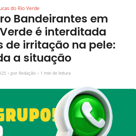
ucas do Rio Verde
rro Bandeirantes em
 Verde é interditada
 de irritação na pele:
da a situação
025
por
Redação
1 min de leitura