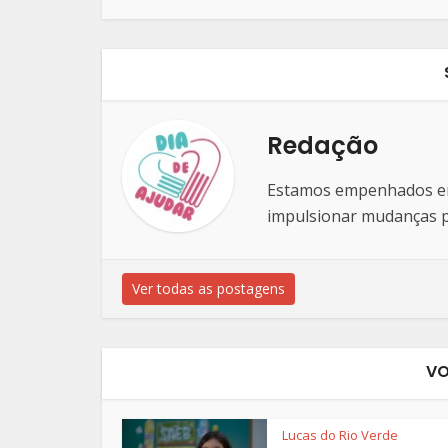
Redação
Estamos empenhados em 
impulsionar mudanças po
Ver todas as postagens
VO
Lucas do Rio Verde