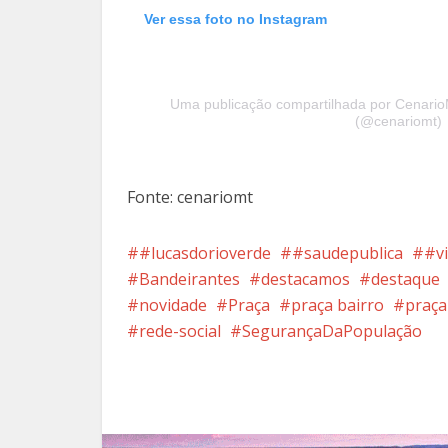
Ver essa foto no Instagram
Uma publicação compartilhada por Cenario
(@cenariomt)
Fonte: cenariomt
#lucasdorioverde
#saudepublica
#vi
Bandeirantes
destacamos
destaque
novidade
Praça
praça bairro
praça
rede-social
SegurançaDaPopulação
Facebook
X
Pi