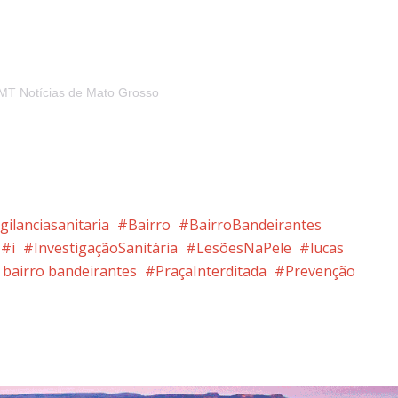
MT Notícias de Mato Grosso
gilanciasanitaria
Bairro
BairroBandeirantes
i
InvestigaçãoSanitária
LesõesNaPele
lucas
 bairro bandeirantes
PraçaInterditada
Prevenção
nterest
Google+
LinkedIn
Whatsapp