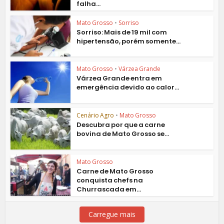
falha...
Mato Grosso
•
Sorriso
Sorriso: Mais de 19 mil com
hipertensão, porém somente...
Mato Grosso
•
Várzea Grande
Várzea Grande entra em
emergência devido ao calor...
Cenário Agro
•
Mato Grosso
Descubra por que a carne
bovina de Mato Grosso se...
Mato Grosso
Carne de Mato Grosso
conquista chefs na
Churrascada em...
Carregue mais