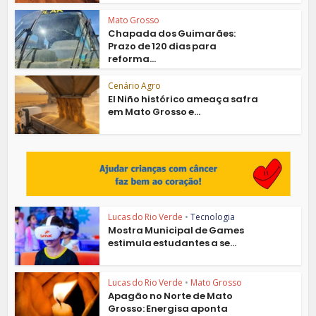
Mato Grosso
Chapada dos Guimarães:
Prazo de 120 dias para
reforma...
Cenário Agro
El Niño histórico ameaça safra
em Mato Grosso e...
Lucas do Rio Verde
•
Tecnologia
Mostra Municipal de Games
estimula estudantes a se...
Lucas do Rio Verde
•
Mato Grosso
Apagão no Norte de Mato
Grosso: Energisa aponta