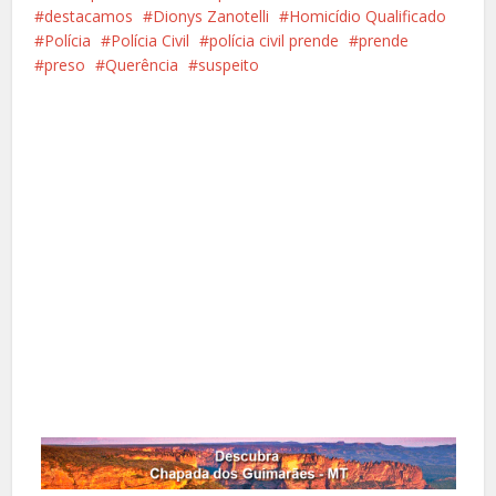
destacamos
Dionys Zanotelli
Homicídio Qualificado
Polícia
Polícia Civil
polícia civil prende
prende
preso
Querência
suspeito
Facebook
X
Pinterest
Google+
LinkedIn
Whatsapp