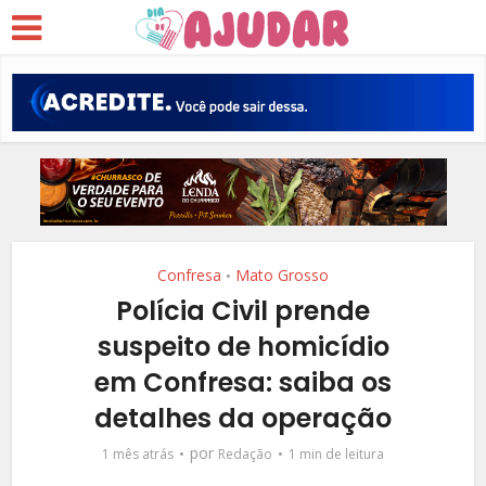
Confresa
Mato Grosso
•
Polícia Civil prende
suspeito de homicídio
em Confresa: saiba os
detalhes da operação
por
1 mês atrás
Redação
1 min de leitura