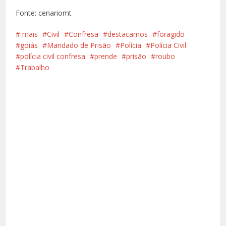
Fonte: cenariomt
‍️‍ mais
Civil
Confresa
destacamos
foragido
goiás
Mandado de Prisão
Polícia
Polícia Civil
polícia civil confresa
prende
prisão
roubo
Trabalho
Facebook
X
Pinterest
Google+
LinkedIn
Whatsapp