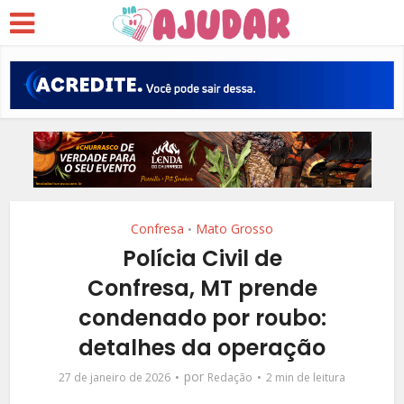
Confresa
Mato Grosso
•
Polícia Civil de
Confresa, MT prende
condenado por roubo:
detalhes da operação
por
27 de janeiro de 2026
Redação
2 min de leitura