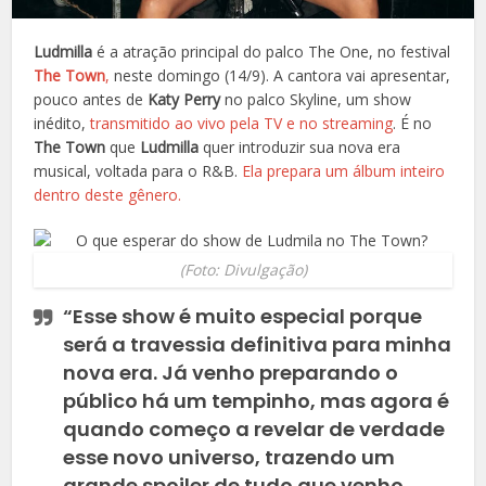
Ludmilla
é a atração principal do palco The One, no festival
The Town
,
neste domingo (14/9). A cantora vai apresentar,
pouco antes de
Katy Perry
no palco Skyline, um show
inédito,
transmitido ao vivo pela TV e no streaming
. É no
The Town
que
Ludmilla
quer introduzir sua nova era
musical, voltada para o R&B.
Ela prepara um álbum inteiro
dentro deste gênero.
(Foto: Divulgação)
“Esse show é muito especial porque
será a travessia definitiva para minha
nova era. Já venho preparando o
público há um tempinho, mas agora é
quando começo a revelar de verdade
esse novo universo, trazendo um
grande spoiler de tudo que venho