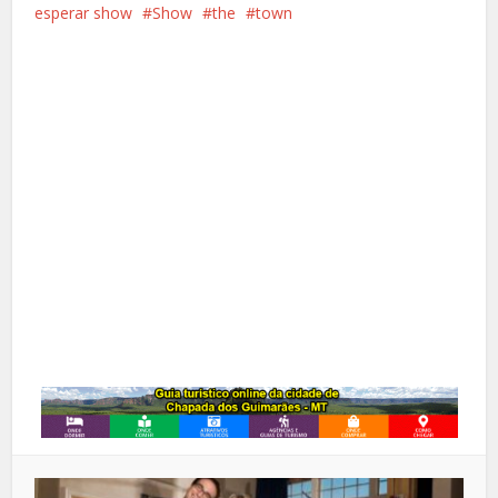
esperar show
Show
the
town
Facebook
X
Pinterest
Google+
LinkedIn
Whatsapp