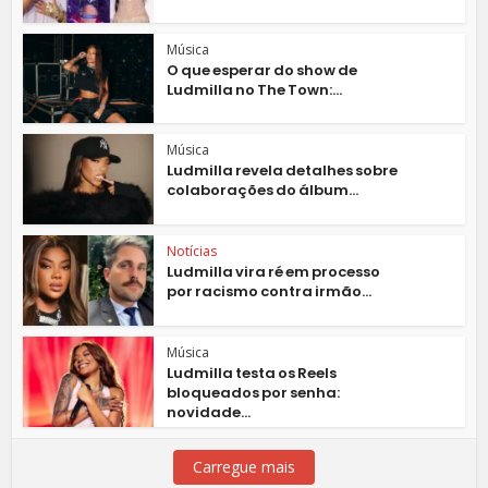
Música
O que esperar do show de
Ludmilla no The Town:...
Música
Ludmilla revela detalhes sobre
colaborações do álbum...
Notícias
Ludmilla vira ré em processo
por racismo contra irmão...
Música
Ludmilla testa os Reels
bloqueados por senha:
novidade...
Carregue mais