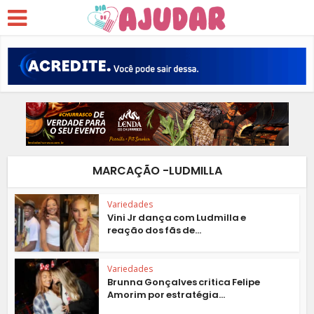
MARCAÇÃO -LUDMILLA
Variedades
Vini Jr dança com Ludmilla e
reação dos fãs de...
Variedades
Brunna Gonçalves critica Felipe
Amorim por estratégia...