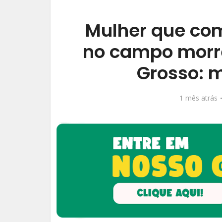
Mulher que com
no campo morr
Grosso: m
1 mês atrás