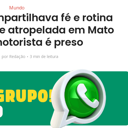
Mundo
partilhava fé e rotina
e atropelada em Mato
otorista é preso
por
Redação
3 min de leitura