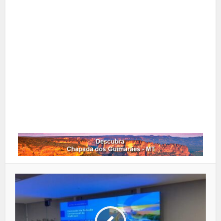
X
Pinterest
Google+
LinkedIn
Whatsapp