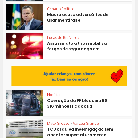
Cenário Político
Mauro acusa adversários de
usar mentiras e...
Lucas do Rio Verde
Assassinato a tiros mobiliza
forças de segurança em...
Notícias
Operação da PF bloqueia R$
316 milhões ligados a...
Mato Grosso
•
Várzea Grande
TCU arquiva investigação sem
apontar superfaturamento...