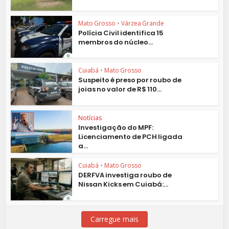
Mato Grosso
•
Várzea Grande
Polícia Civil identifica 15
membros do núcleo...
Cuiabá
•
Mato Grosso
Suspeito é preso por roubo de
joias no valor de R$ 110...
Notícias
Investigação do MPF:
Licenciamento de PCH ligada
a...
Cuiabá
•
Mato Grosso
DERFVA investiga roubo de
Nissan Kicks em Cuiabá:...
Carregue mais