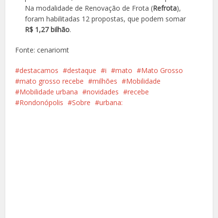
Na modalidade de Renovação de Frota (
Refrota
),
foram habilitadas 12 propostas, que podem somar
R$ 1,27 bilhão
.
Fonte: cenariomt
destacamos
destaque
i
mato
Mato Grosso
mato grosso recebe
milhões
Mobilidade
Mobilidade urbana
novidades
recebe
Rondonópolis
Sobre
urbana:
Facebook
X
Pinterest
Google+