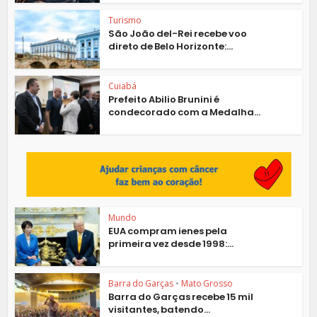
Turismo
São João del-Rei recebe voo
direto de Belo Horizonte:...
Cuiabá
Prefeito Abilio Brunini é
condecorado com a Medalha...
Mundo
EUA compram ienes pela
primeira vez desde 1998:...
Barra do Garças
•
Mato Grosso
Barra do Garças recebe 15 mil
visitantes, batendo...