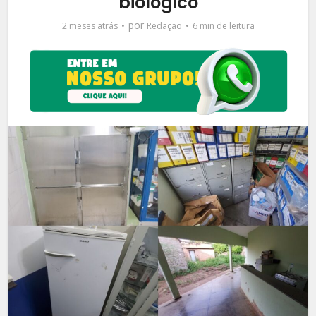
biológico
por
2 meses atrás
Redação
6 min de leitura