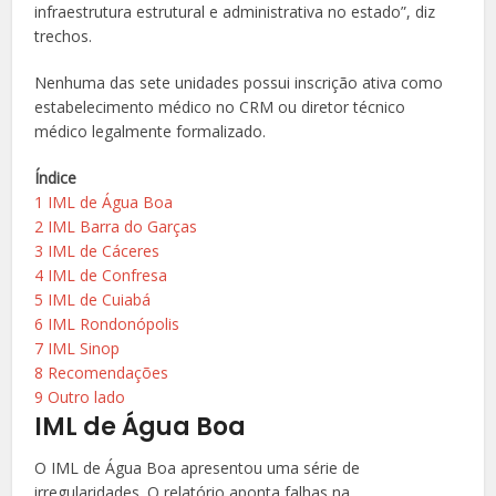
infraestrutura estrutural e administrativa no estado”, diz
trechos.
Nenhuma das sete unidades possui inscrição ativa como
estabelecimento médico no CRM ou diretor técnico
médico legalmente formalizado.
Índice
1
IML de Água Boa
2
IML Barra do Garças
3
IML de Cáceres
4
IML de Confresa
5
IML de Cuiabá
6
IML Rondonópolis
7
IML Sinop
8
Recomendações
9
Outro lado
IML de Água Boa
O IML de Água Boa apresentou uma série de
irregularidades. O relatório aponta falhas na