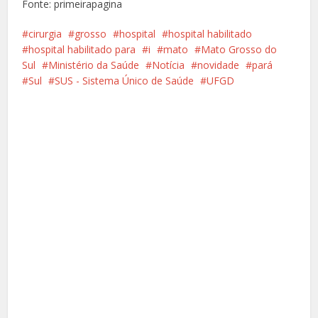
Fonte: primeirapagina
cirurgia
grosso
hospital
hospital habilitado
hospital habilitado para
i
mato
Mato Grosso do
Sul
Ministério da Saúde
Notícia
novidade
pará
Sul
SUS - Sistema Único de Saúde
UFGD
Facebook
X
Pinterest
Google+
LinkedIn
Whatsapp