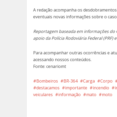
A redação acompanha os desdobramentos e
eventuais novas informações sobre o caso
Reportagem baseada em informações do C
apoio da Polícia Rodoviária Federal (PRF) e P
Para acompanhar outras ocorrências e atu
acessando nossos conteúdos.
Fonte: cenariomt
Bombeiros
BR-364
Carga
Corpo
destacamos
importante
incendio
i
veiculares
informação
mato
moto
Facebook
X
Pi