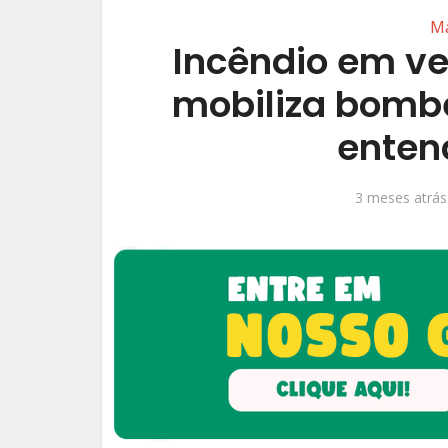
Ma
Incêndio em ve
mobiliza bombe
enten
3 meses atrás