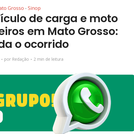
to Grosso
Sinop
•
ículo de carga e moto
iros em Mato Grosso:
da o ocorrido
por
Redação
2 min de leitura