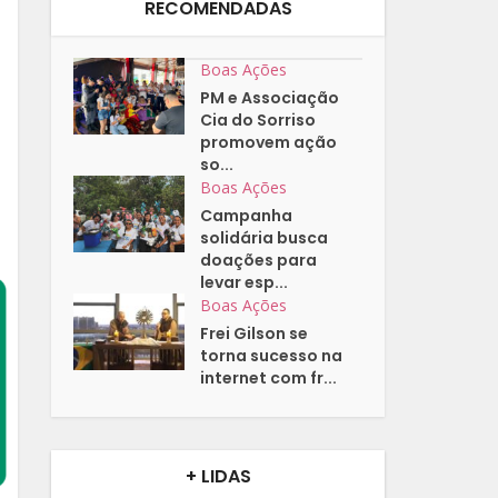
RECOMENDADAS
Boas Ações
PM e Associação
Cia do Sorriso
promovem ação
so...
Boas Ações
Campanha
solidária busca
doações para
levar esp...
Boas Ações
Frei Gilson se
torna sucesso na
internet com fr...
+ LIDAS