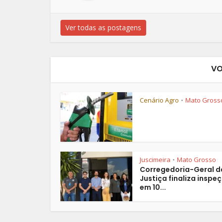
Ver todas as postagens
VO
Cenário Agro
Mato Gross
•
Juscimeira
Mato Grosso
•
Corregedoria-Geral d
Justiça finaliza inspe
em 10...