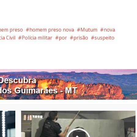
em preso
homem preso nova
Mutum
nova
ia Civil
Polícia militar
por
prisão
suspeito
nterest
Google+
LinkedIn
Whatsapp