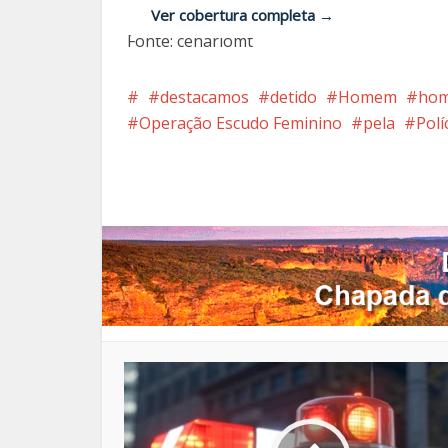
Ver cobertura completa →
Fonte: cenariomt
destacamos
detido
Homem
hom
Operação Escudo Feminino
pela
Políc
Facebook
X
Pi