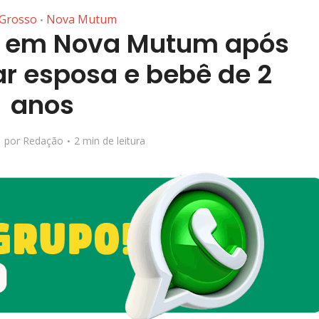
Grosso
Nova Mutum
•
 em Nova Mutum após
ar esposa e bebê de 2
anos
por
Redação
2 min de leitura