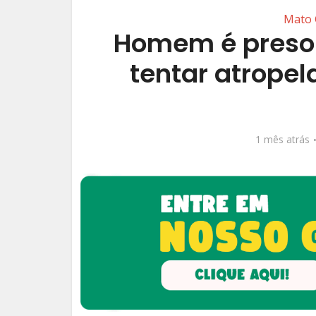
Mato 
Homem é preso
tentar atropel
1 mês atrás