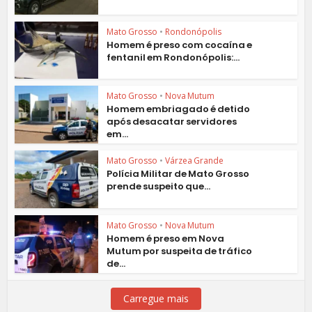
Mato Grosso
•
Rondonópolis
Homem é preso com cocaína e
fentanil em Rondonópolis:...
Mato Grosso
•
Nova Mutum
Homem embriagado é detido
após desacatar servidores
em...
Mato Grosso
•
Várzea Grande
Polícia Militar de Mato Grosso
prende suspeito que...
Mato Grosso
•
Nova Mutum
Homem é preso em Nova
Mutum por suspeita de tráfico
de...
Carregue mais