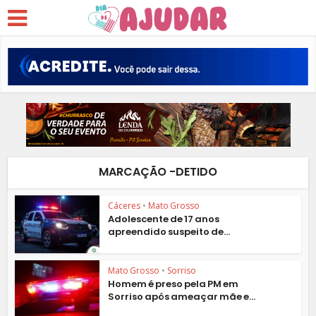
MARCAÇÃO -DETIDO
Cáceres
•
Mato Grosso
Adolescente de 17 anos
apreendido suspeito de...
Mato Grosso
•
Sorriso
Homem é preso pela PM em
Sorriso após ameaçar mãe e...