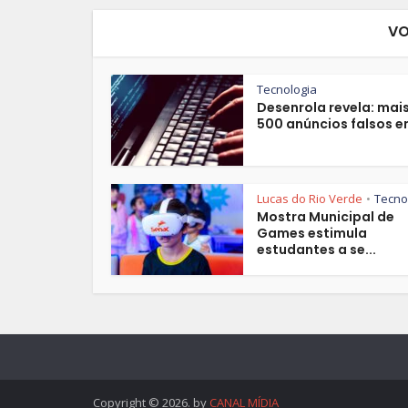
VO
Tecnologia
Desenrola revela: mai
500 anúncios falsos em
Lucas do Rio Verde
Tecno
•
Mostra Municipal de
Games estimula
estudantes a se...
Copyright © 2026. by
CANAL MÍDIA