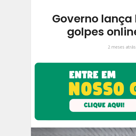
Governo lança 
golpes onli
2 meses atrás