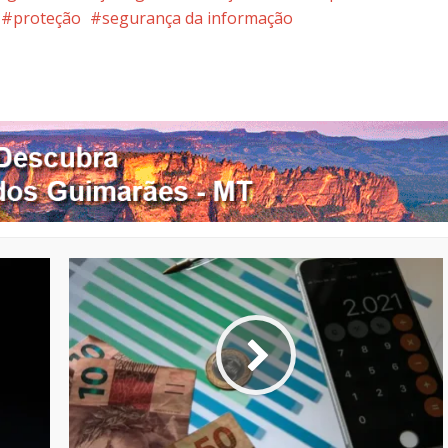
proteção
segurança da informação
nterest
Google+
LinkedIn
Whatsapp