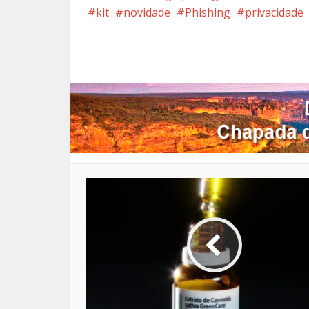
kit
novidade
Phishing
privacidade
Facebook
X
Pi