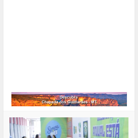
Facebook
X
Pinterest
Google+
LinkedIn
Whatsapp