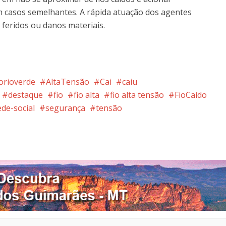
 casos semelhantes. A rápida atuação dos agentes
feridos ou danos materiais.
orioverde
AltaTensão
Cai
caiu
destaque
fio
fio alta
fio alta tensão
FioCaído
ede-social
segurança
tensão
nterest
Google+
LinkedIn
Whatsapp