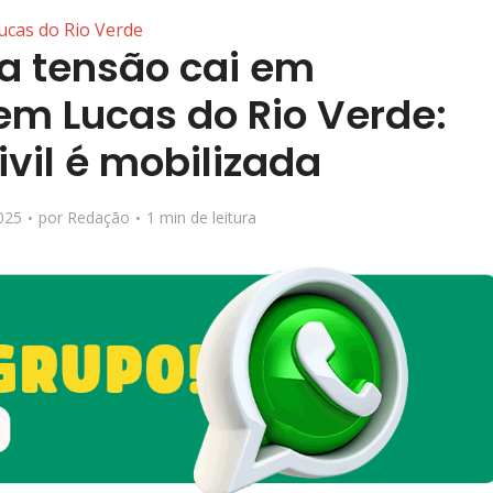
ucas do Rio Verde
ta tensão cai em
m Lucas do Rio Verde:
vil é mobilizada
025
por
Redação
1 min de leitura