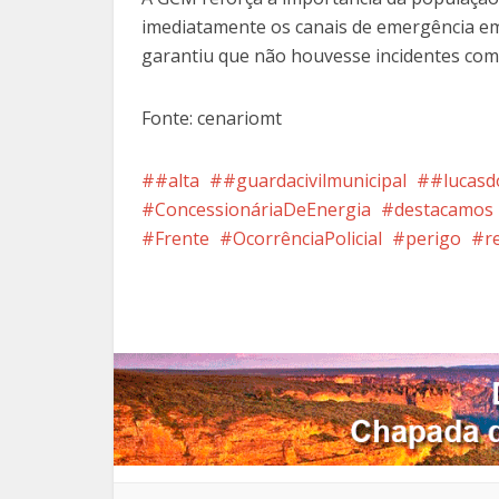
imediatamente os canais de emergência em
garantiu que não houvesse incidentes com 
Fonte: cenariomt
#alta
#guardacivilmunicipal
#lucasd
ConcessionáriaDeEnergia
destacamos
Frente
OcorrênciaPolicial
perigo
r
Facebook
X
Pi