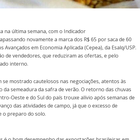
ta na última semana, com o Indicador
apassando novamente a marca dos R$ 65 por saca de 60
os Avançados em Economia Aplicada (Cepea), da Esalq/USP.
o de vendedores, que reduziram as ofertas, e pelo
do interno.
 se mostrado cautelosos nas negociações, atentos às
cio da semeadura da safra de verão. O retorno das chuvas
tro-Oeste e do Sul do país trouxe alívio após semanas de
anço das atividades de campo, já que o excesso de
e o preparo do solo.
os é o bom desempenho das exportações brasileiras em