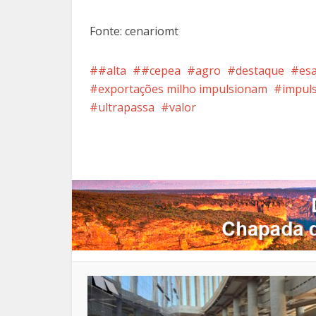
Fonte: cenariomt
#alta
#cepea
agro
destaque
es
exportações milho impulsionam
impul
ultrapassa
valor
Facebook
X
Pi