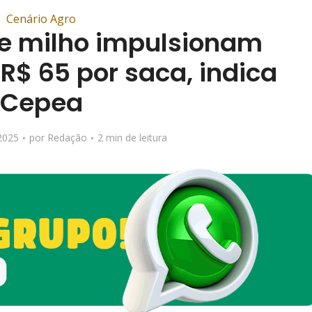
Cenário Agro
e milho impulsionam
R$ 65 por saca, indica
Cepea
2025
por
Redação
2 min de leitura