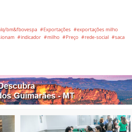
alq/bm&fbovespa
Exportações
exportações milho
sionam
indicador
milho
Preço
rede-social
saca
nterest
Google+
LinkedIn
Whatsapp