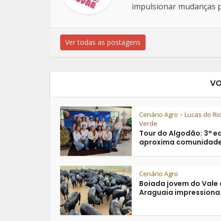
impulsionar mudanças po
Ver todas as postagens
VO
Cenário Agro
Lucas do Ri
•
Verde
Tour do Algodão: 3ª e
aproxima comunidade 
Cenário Agro
Boiada jovem do Vale
Araguaia impressiona.