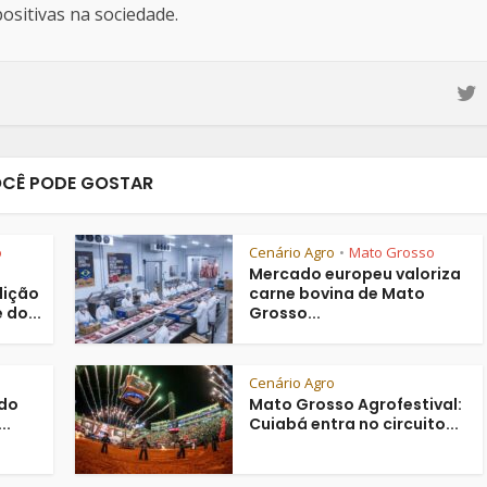
sitivas na sociedade.
CÊ PODE GOSTAR
o
Cenário Agro
Mato Grosso
•
Mercado europeu valoriza
dição
carne bovina de Mato
do...
Grosso...
Cenário Agro
 do
Mato Grosso Agrofestival:
..
Cuiabá entra no circuito...