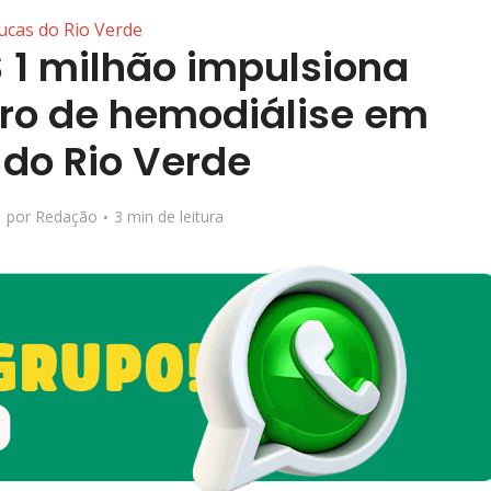
ucas do Rio Verde
 1 milhão impulsiona
tro de hemodiálise em
 do Rio Verde
por
Redação
3 min de leitura