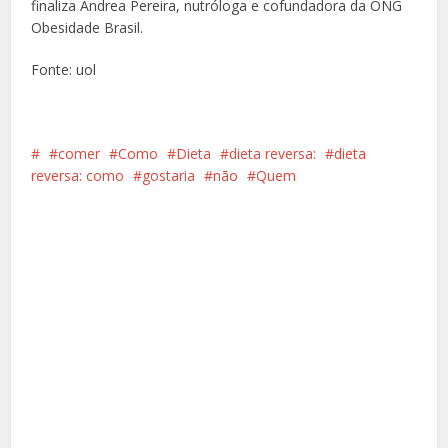
finaliza Andrea Pereira, nutróloga e cofundadora da ONG
Obesidade Brasil.
Fonte: uol
comer
Como
Dieta
dieta reversa:
dieta
reversa: como
gostaria
não
Quem
Facebook
X
Pinterest
Google+
LinkedIn