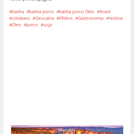
banha
banha porco
banha porco Óleo
Brasil
cotidiano
Descubra
Efeitos
Gastronomia
Notícia
Óleo
porco
soja
Facebook
X
Pinterest
Google+
LinkedIn
Whatsapp