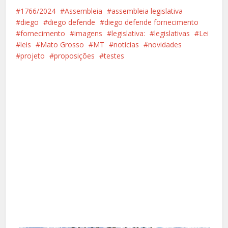
1766/2024
Assembleia
assembleia legislativa
diego
diego defende
diego defende fornecimento
fornecimento
imagens
legislativa:
legislativas
Lei
leis
Mato Grosso
MT
notícias
novidades
projeto
proposições
testes
Facebook
X
Pinterest
Google+
LinkedIn
Whatsapp