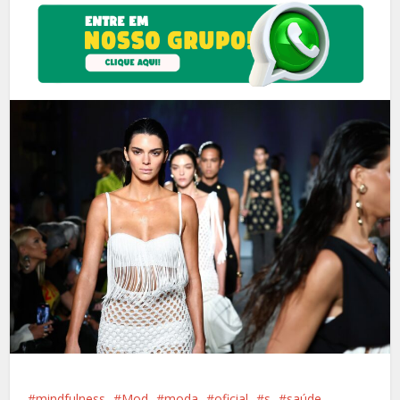
mindfulness
Mod
moda
oficial
s
saúde