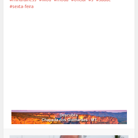
sexta-feira
Facebook
X
Pinterest
Google+
LinkedIn
Whatsapp