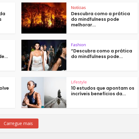
Notícias
 da
Descubra como a prática
s
do mindfulness pode
melhorar...
Fashion
”Descubra como a prática
e...
do mindfulness pode...
Lifestyle
olve
10 estudos que apontam os
incríveis benefícios da...
Carregue mais