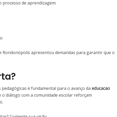
r o processo de aprendizagem.
ão
 de Rondonópolis apresentou demandas para garantir que o
rta?
as pedagógicas é fundamental para o avanço da
educacao
 o diálogo com a comunidade escolar reforçam
o.
itar? Comente sua visão.