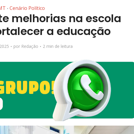
MT
Cenário Político
•
e melhorias na escola
fortalecer a educação
 2025
por
Redação
2 min de leitura