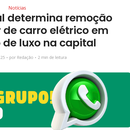
Notícias
ial determina remoção
 de carro elétrico em
de luxo na capital
025
por
Redação
2 min de leitura