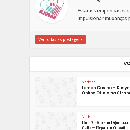
Estamos empenhados em 
impulsionar mudanças po
Ver todas as postagens
VO
Notícias
Lemon Casino – Kasyn
Online Oficjalna Stron
Notícias
Пин Ап Казино Официал
Сайт – Играть в Онлайн..