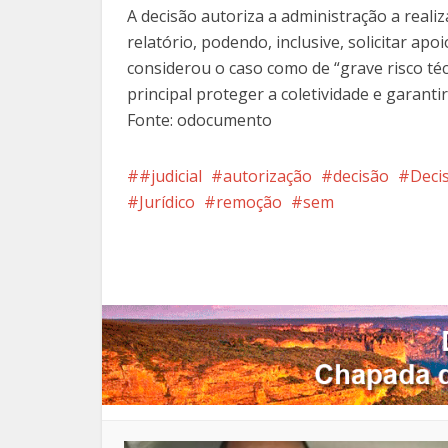
A decisão autoriza a administração a reali
relatório, podendo, inclusive, solicitar apo
considerou o caso como de “grave risco té
principal proteger a coletividade e garantir
Fonte: odocumento
#judicial
autorização
decisão
Decis
Jurídico
remoção
sem
Facebook
X
Pi