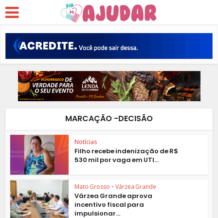
MARCAÇÃO -DECISÃO
Notícias
Filho recebe indenização de R$
530 mil por vaga em UTI...
Mato Grosso
•
Várzea Grande
Várzea Grande aprova
incentivo fiscal para
impulsionar...