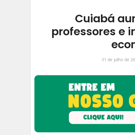
Cuiabá aum
professores e i
econ
31 de julho de 2