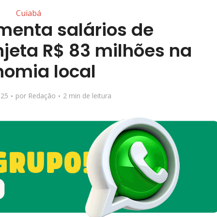
Cuiabá
enta salários de
njeta R$ 83 milhões na
omia local
025
por
Redação
2 min de leitura