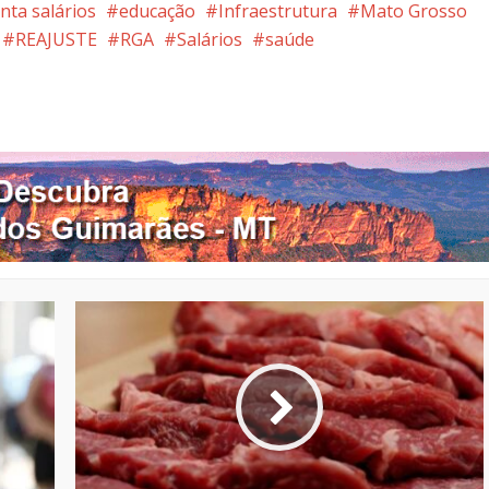
nta salários
educação
Infraestrutura
Mato Grosso
REAJUSTE
RGA
Salários
saúde
nterest
Google+
LinkedIn
Whatsapp