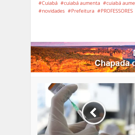
Cuiabá
cuiabá aumenta
cuiabá aume
novidades
Prefeitura
PROFESSORES
Facebook
X
Pi