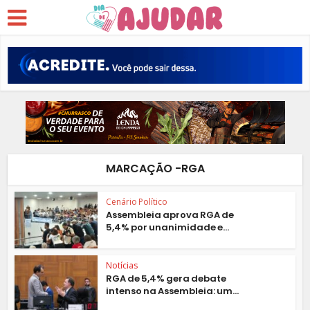
MARCAÇÃO -RGA
Cenário Político
Assembleia aprova RGA de
5,4% por unanimidade e...
Notícias
RGA de 5,4% gera debate
intenso na Assembleia: um...