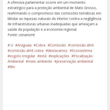
A ofensiva parlamentar ocorre em um momento
estratégico para a proteção ambiental de Mato Grosso,
reafirmando o compromisso das comissões temáticas em
blindar as riquezas naturais do interior contra a negligência
de infraestruturas urbanas inadequadas que ameaçam a
saúde da população e a economia regional.
Fonte: cenariomt
️ o
Araguaia
Cobra
Comissão
comissão almt
comissão almt cobra
destacamos
Ecossistema
esgoto irregular
está
explicações
Fiscalização
Ambiental
meio ambiente
preservação ambiental
Rio
Facebook
X
Pinterest