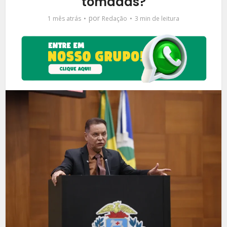
tomadas?
por
1 mês atrás
Redação
3 min de leitura