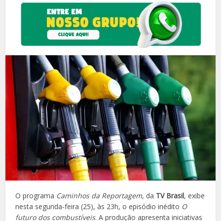
O programa
Caminhos da Reportagem
, da
TV Brasil
, exibe
nesta segunda-feira (25), às 23h, o episódio inédito
O
futuro dos combustíveis
. A produção apresenta iniciativas