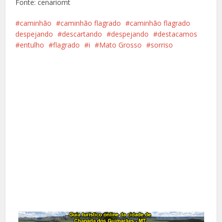
Fonte: cenariomt
caminhão
caminhão flagrado
caminhão flagrado
despejando
descartando
despejando
destacamos
entulho
flagrado
i
Mato Grosso
sorriso
Facebook
X
Pinterest
Google+
LinkedIn
Whatsapp