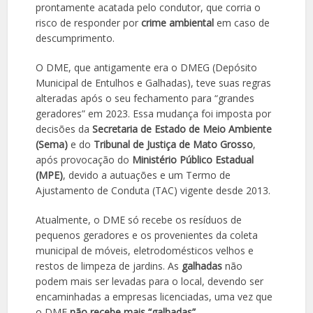
prontamente acatada pelo condutor, que corria o
risco de responder por
crime ambiental
em caso de
descumprimento.
O DME, que antigamente era o DMEG (Depósito
Municipal de Entulhos e Galhadas), teve suas regras
alteradas após o seu fechamento para “grandes
geradores” em 2023. Essa mudança foi imposta por
decisões da
Secretaria de Estado de Meio Ambiente
(Sema)
e do
Tribunal de Justiça de Mato Grosso
,
após provocação do
Ministério Público Estadual
(MPE)
, devido a autuações e um Termo de
Ajustamento de Conduta (TAC) vigente desde 2013.
Atualmente, o DME só recebe os resíduos de
pequenos geradores e os provenientes da coleta
municipal de móveis, eletrodomésticos velhos e
restos de limpeza de jardins. As
galhadas
não
podem mais ser levadas para o local, devendo ser
encaminhadas a empresas licenciadas, uma vez que
o DME
não recebe mais “galhadas”
.