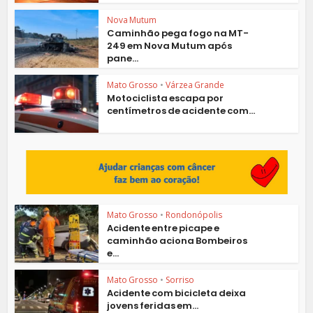
Nova Mutum
Caminhão pega fogo na MT-
249 em Nova Mutum após
pane...
Mato Grosso
•
Várzea Grande
Motociclista escapa por
centímetros de acidente com...
Mato Grosso
•
Rondonópolis
Acidente entre picape e
caminhão aciona Bombeiros
e...
Mato Grosso
•
Sorriso
Acidente com bicicleta deixa
jovens feridas em...