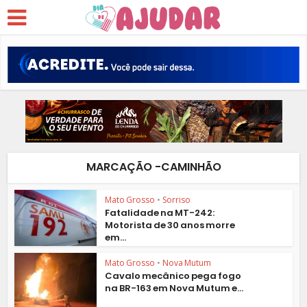
MARCAÇÃO -CAMINHÃO
Mato Grosso
•
Sorriso
Fatalidade na MT-242:
Motorista de 30 anos morre
em...
Mato Grosso
•
Nova Mutum
Cavalo mecânico pega fogo
na BR-163 em Nova Mutum e...