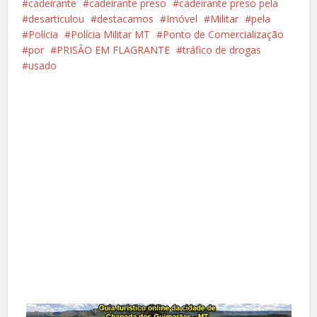
cadeirante
cadeirante preso
cadeirante preso pela
desarticulou
destacamos
Imóvel
Militar
pela
Polícia
Polícia Militar MT
Ponto de Comercialização
por
PRISÃO EM FLAGRANTE
tráfico de drogas
usado
Facebook
X
Pinterest
Google+
LinkedIn
Whatsapp