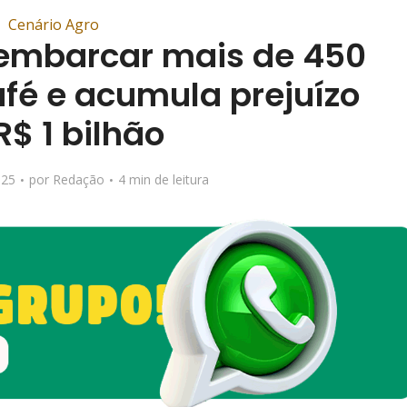
Cenário Agro
e embarcar mais de 450
afé e acumula prejuízo
R$ 1 bilhão
025
por
Redação
4 min de leitura