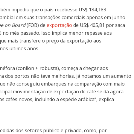
bém impediu que o país recebesse US$ 184,183
 cambial em suas transações comerciais apenas em junho
ee on Board
(FOB) de
exportação
de US$ 405,81 por saca
65 no mês passado. Isso implica menor repasse aos
 que mais transfere o preço da exportação aos
 nos últimos anos.
anéfora (conilon + robusta), começa a chegar aos
ra dos portos não teve melhorias, já notamos um aumento
l que não conseguiu embarques na comparação com maio.
rincipal movimentação de exportação de café se dá agora
cafés novos, incluindo a espécie arábica”, explica
didas dos setores público e privado, como, por