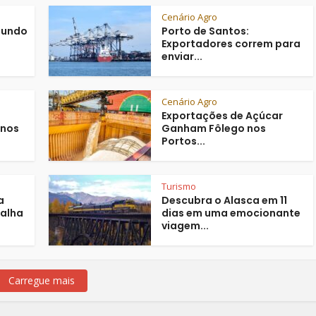
Cenário Agro
mundo
Porto de Santos:
Exportadores correm para
enviar...
Cenário Agro
Exportações de Açúcar
 nos
Ganham Fôlego nos
Portos...
Turismo
a
Descubra o Alasca em 11
alha
dias em uma emocionante
viagem...
Carregue mais