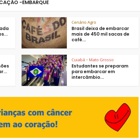
CAÇÃO -EMBARQUE
Cenário Agro
hada
Brasil deixa de embarcar
s...
mais de 450 mil sacas de
café...
Cuiabá
Mato Grosso
•
hões
Estudantes se preparam
r...
para embarcar em
intercâmbio...