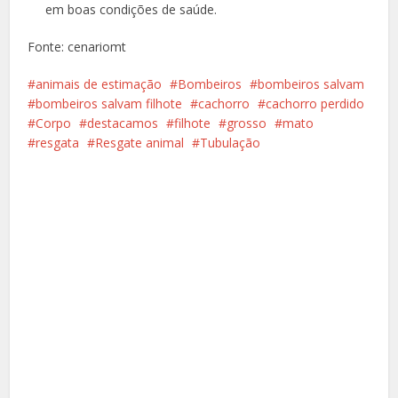
em boas condições de saúde.
Fonte: cenariomt
animais de estimação
Bombeiros
bombeiros salvam
bombeiros salvam filhote
cachorro
cachorro perdido
Corpo
destacamos
filhote
grosso
mato
resgata
Resgate animal
Tubulação
Facebook
X
Pinterest
Google+
LinkedIn