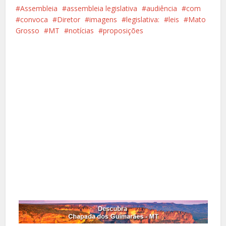
Assembleia
assembleia legislativa
audiência
com
convoca
Diretor
imagens
legislativa:
leis
Mato
Grosso
MT
notícias
proposições
Facebook
X
Pinterest
Google+
LinkedIn
Whatsapp