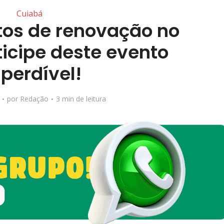
Cuiabá
os de renovação no
ticipe deste evento
perdível!
por
Redação
3 min de leitura