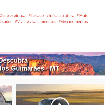
ção
espiritual
feriado
Infraestrutura
Mato
saúde
Viva
viva momentos
viva momentos
nterest
Google+
LinkedIn
Whatsapp