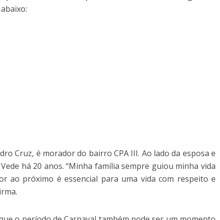
 abaixo:
dro Cruz, é morador do bairro CPA III. Ao lado da esposa e
 e Vede há 20 anos. “Minha família sempre guiou minha vida
mor ao próximo é essencial para uma vida com respeito e
irma.
ia que o período de Carnaval também pode ser um momento