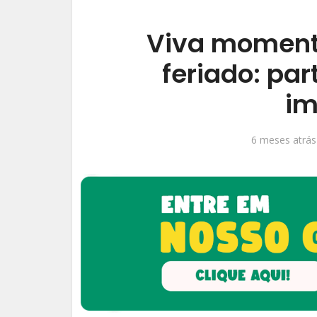
Viva moment
feriado: par
im
6 meses atrás