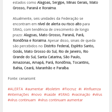
estados como
Alagoas, Sergipe, Minas Gerais, Mato
Grosso, Paraná e Roraima
.
Atualmente, seis unidades da Federação se
encontram em
nível de alerta ou risco alto
para
SRAG, com tendência de crescimento de longo
prazo:
Alagoas, Mato Grosso, Paraná, Pará,
Rondônia e Roraima
. Apesar disso, sinais de queda
são percebidos no
Distrito Federal, Espírito Santo,
Goiás, Mato Grosso do Sul, Rio de Janeiro, Rio
Grande do Sul, Santa Catarina, São Paulo,
Amazonas, Amapá, Pará, Rondônia, Tocantins,
Bahia, Ceará, Maranhão e Paraíba
.
Fonte: cenariomt
ALERTA
aumentar
boletim
Fiocruz
i
Influenza
internações
novo
saúde
SRAG
vacinação
vírus
vírus continuam
vírus continuam aumentar
Facebook