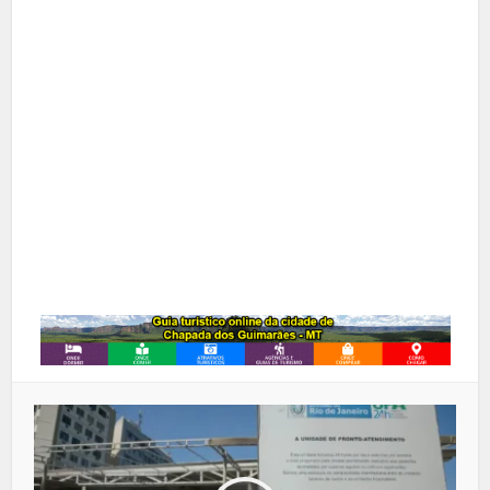
X
Pinterest
Google+
LinkedIn
Whatsapp