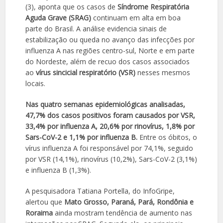
(3), aponta que os casos de
Síndrome Respiratória
Aguda Grave (SRAG)
continuam em alta em boa
parte do Brasil. A análise evidencia sinais de
estabilização ou queda no avanço das infecções por
influenza A nas regiões centro-sul, Norte e em parte
do Nordeste, além de recuo dos casos associados
ao
vírus sincicial respiratório (VSR)
nesses mesmos
locais.
Nas quatro semanas epidemiológicas analisadas,
47,7% dos casos positivos foram causados por VSR,
33,4% por influenza A, 20,6% por rinovírus, 1,8% por
Sars-CoV-2 e 1,1% por influenza B.
Entre os óbitos, o
vírus influenza A foi responsável por 74,1%, seguido
por VSR (14,1%), rinovírus (10,2%), Sars-CoV-2 (3,1%)
e influenza B (1,3%).
A pesquisadora Tatiana Portella, do InfoGripe,
alertou que
Mato Grosso, Paraná, Pará, Rondônia e
Roraima
ainda mostram tendência de aumento nas