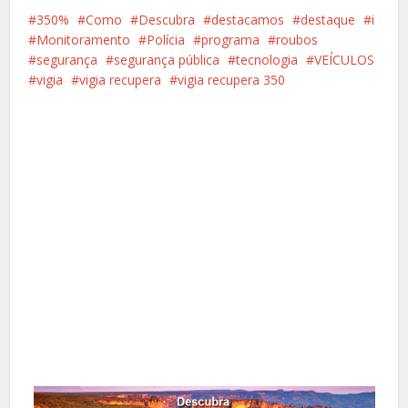
350%
Como
Descubra
destacamos
destaque
i
Monitoramento
Polícia
programa
roubos
segurança
segurança pública
tecnologia
VEÍCULOS
vigia
vigia recupera
vigia recupera 350
Facebook
X
Pinterest
Google+
LinkedIn
Whatsapp