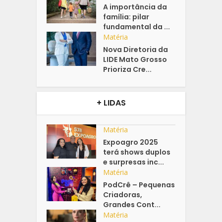
A importância da
família: pilar
fundamental da ...
Matéria
Nova Diretoria da
LIDE Mato Grosso
Prioriza Cre...
+ LIDAS
Matéria
Expoagro 2025
terá shows duplos
e surpresas inc...
Matéria
PodCrê – Pequenas
Criadoras,
Grandes Cont...
Matéria