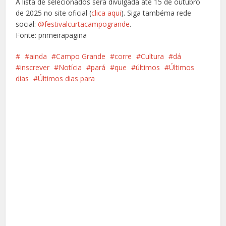
A lista de selecionados será divulgada até 15 de outubro
de 2025 no site oficial (
clica aqui
). Siga tambéma rede
social:
@festivalcurtacampogrande
.
Fonte: primeirapagina
ainda
Campo Grande
corre
Cultura
dá
inscrever
Notícia
pará
que
últimos
Últimos
dias
Últimos dias para
Facebook
X
Pinterest
Google+
LinkedIn