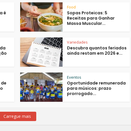
Food
a é
Sopas Proteicas: 5
Receitas para Ganhar
Massa Muscular...
Variedades
nda
Descubra quantos feriados
ação
ainda restam em 2026 e...
Eventos
 de
Oportunidade remunerada
mo
para músicos: prazo
prorrogado...
Carregue mais