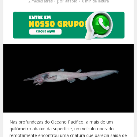
por
2 meses atrás
aifabio
6 min de leitura
Nas profundezas do Oceano Pacífico, a mais de um
quilômetro abaixo da superfície, um veículo operado
remotamente encontrou uma criatura que parecia saída de