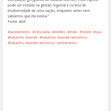
pode ser incluída na gestão regional e na lista de
biodiversidade de uma nação, enquanto antes nem
sabíamos que ela existia.”
Fonte: abril
avistamento
Descubra
inédito
mais
Sobre
sua
tubarões-duende
tubarões-duende raríssimos:
tubarões-duende raríssimos: avistamento
Facebook
X
Pinterest
Google+
LinkedIn