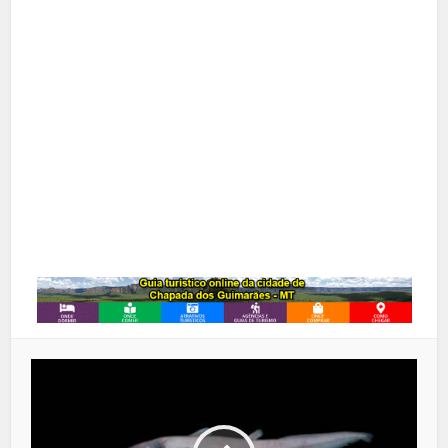
X
Pinterest
Google+
LinkedIn
Whatsapp