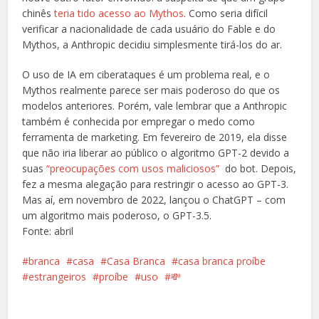
chinês
teria tido acesso ao Mythos
.
Como seria difícil
verificar a nacionalidade de cada usuário do Fable e do
Mythos, a Anthropic decidiu simplesmente tirá-los do ar.
O uso de IA em ciberataques é um problema real, e o
Mythos realmente parece ser mais poderoso do que os
modelos anteriores. Porém, vale lembrar que a Anthropic
também é conhecida por empregar o medo como
ferramenta de marketing. Em fevereiro de 2019, ela disse
que não iria liberar ao público o algoritmo GPT-2 devido a
suas
“preocupações com usos maliciosos”
do bot. Depois,
fez a mesma alegação para restringir o acesso ao GPT-3.
Mas aí, em novembro de 2022, lançou o ChatGPT – com
um algoritmo mais poderoso, o GPT-3.5.
Fonte: abril
branca
casa
Casa Branca
casa branca proíbe
estrangeiros
proíbe
uso
💸
Facebook