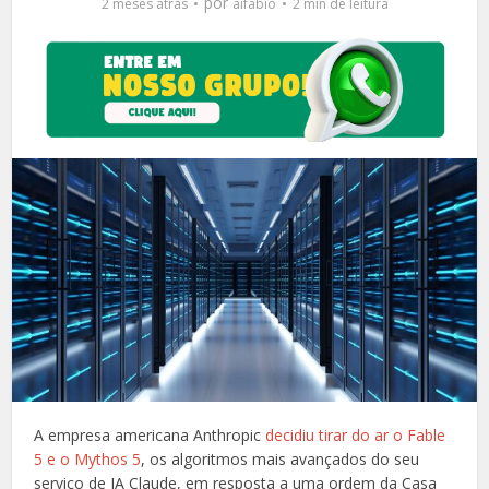
por
2 meses atrás
aifabio
2 min de leitura
A empresa americana Anthropic
decidiu tirar do ar o Fable
5 e o Mythos 5
, os algoritmos mais avançados do seu
serviço de IA Claude, em resposta a uma ordem da Casa