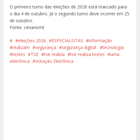
O primeiro turno das eleições de 2026 está marcado para
o dia 4 de outubro. Já o segundo turno deve ocorrer em 25
de outubro.
Fonte: cenariomt
eleições 2026
ESPECIALISTAS
informação
realizam
segurança
segurança digital:
tecnologia
testes
TSE
tse realiza
tse realiza testes
urna
eletrônica
Votação Eletrônica
Facebook
X
Pinterest
Google+
LinkedIn