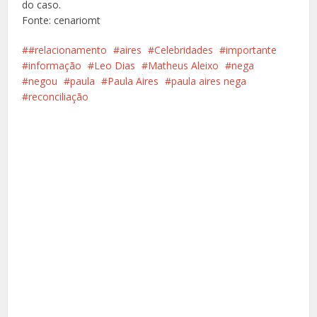
do caso.
Fonte: cenariomt
#relacionamento
aires
Celebridades
importante
informação
Leo Dias
Matheus Aleixo
nega
negou
paula
Paula Aires
paula aires nega
reconciliação
Facebook
X
Pinterest
Google+
LinkedIn
Whatsapp