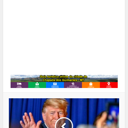
X
Pinterest
Google+
LinkedIn
Whatsapp